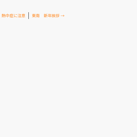
月 熱中症に注意
東南 新年挨拶
→