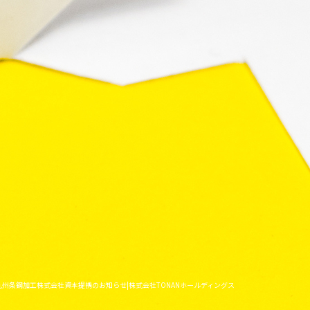
 九州条鋼加工株式会社資本提携のお知らせ|株式会社TONANホールディングス